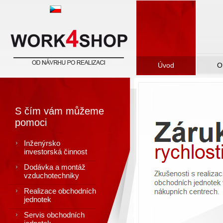
WORK4SHOP.CZ - stavební společnost
výstavba, rekonstrukce
Úvod
O
S čím vám můžeme
pomoci
Inženýrsko
investorská činnost
Dodávka a montáž
vzduchotechniky
Realizace obchodních
jednotek
Servis obchodních