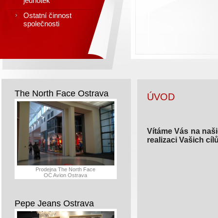
jednotek
Ostatní činnost
společnosti
The North Face Ostrava
ÚVOD
Vítáme Vás na naši
realizaci Vašich cílů
Prodejna The North Face
OC Avion Ostrava
Pepe Jeans Ostrava